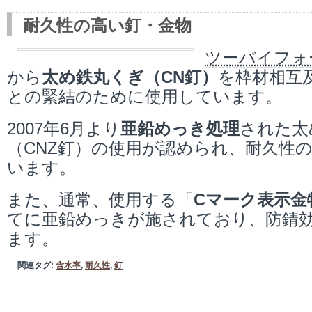
耐久性の高い釘・金物
ツーバイフォ
から
太め鉄丸くぎ（CN釘）
を枠材相互
との緊結のために使用しています。
2007年6月より
亜鉛めっき処理
された太
（CNZ釘）の使用が認められ、耐久性
います。
また、通常、使用する「
Cマーク表示金
てに亜鉛めっきが施されており、防錆
ます。
関連タグ:
含水率
,
耐久性
,
釘