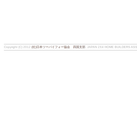
Copyright (C) 2012
(社)日本ツーバイフォー協会 四国支部
, JAPAN 2X4 HOME BUILDERS ASSOC