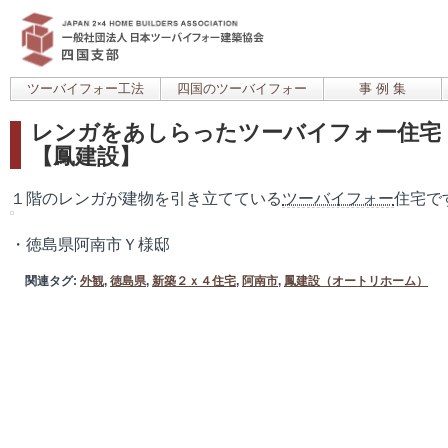
ツーバイフォー工法
四国のツーバイフォー
事 例 集
レンガをあしらったツーバイフォー住宅 |
【鳳建設】
１階のレンガが建物を引き立てている
ツーバイフォー
住宅で
・徳島県阿南市Ｙ様邸
関連タグ:
外観
,
徳島県
,
新築２ｘ４住宅
,
阿南市
,
鳳建設（オートリホーム）