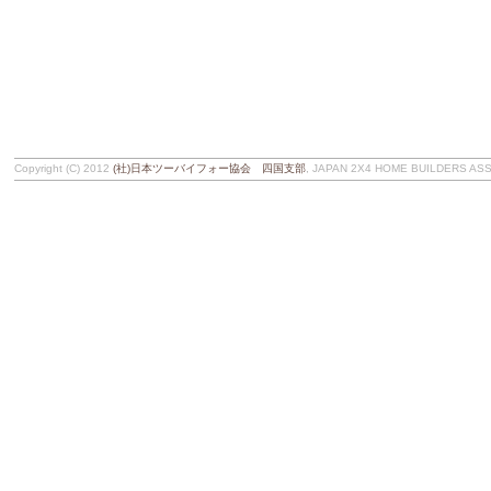
Copyright (C) 2012
(社)日本ツーバイフォー協会 四国支部
, JAPAN 2X4 HOME BUILDERS ASSOC