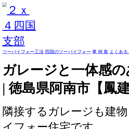
ツーバイフォー工法
四国のツーバイフォー
事 例 集
よくある
ガレージと一体感の
| 徳島県阿南市【鳳
隣接するガレージも建物
イフォー
住宅です。