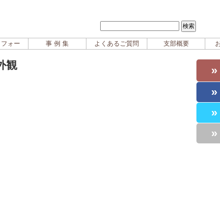
イフォー
事 例 集
よくあるご質問
支部概要
外観
»
»
»