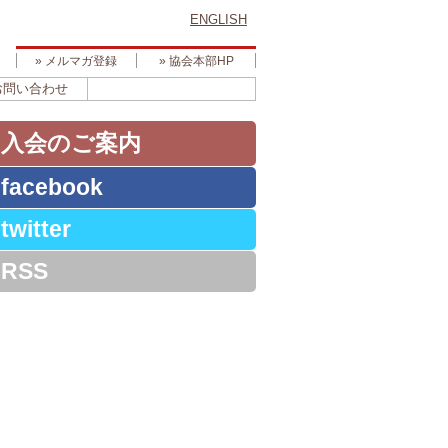
ENGLISH
» メルマガ登録
» 協会本部HP
お問い合わせ
» 入会のご案内
 facebook
 twitter
 RSS