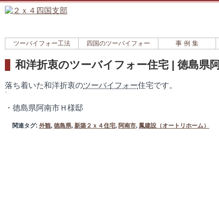
ツーバイフォー工法
四国のツーバイフォー
事 例 集
和洋折衷のツーバイフォー住宅 | 徳島県
落ち着いた和洋折衷の
ツーバイフォー
住宅です。
・徳島県阿南市Ｈ様邸
関連タグ:
外観
,
徳島県
,
新築２ｘ４住宅
,
阿南市
,
鳳建設（オートリホーム）