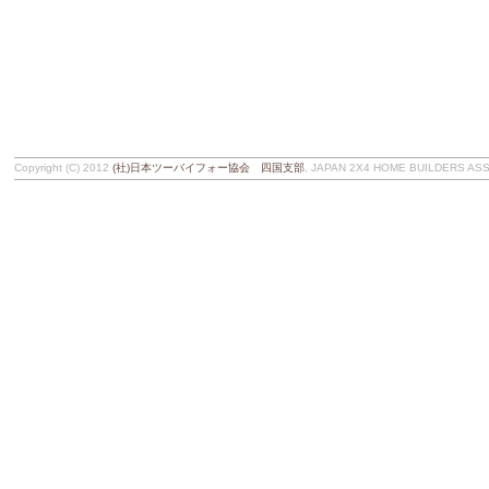
Copyright (C) 2012
(社)日本ツーバイフォー協会 四国支部
, JAPAN 2X4 HOME BUILDERS ASSOC