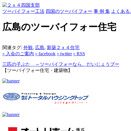
ツーバイフォー工法
四国のツーバイフォー
事 例 集
よくある
広島のツーバイフォー住宅
関連タグ:
外観
,
広島
,
新築２ｘ４住宅
» 入会のご案内
» facebook
» twitter
» RSS
三匹の子ぶた ～ツーバイフォーなら、だいじょうブー
【ツーバイフォー住宅・建築物】