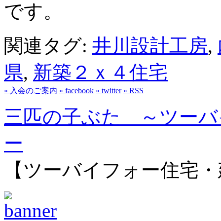
です。
関連タグ:
井川設計工房
,
県
,
新築２ｘ４住宅
» 入会のご案内
» facebook
» twitter
» RSS
三匹の子ぶた ～ツーバ
ー
【ツーバイフォー住宅・