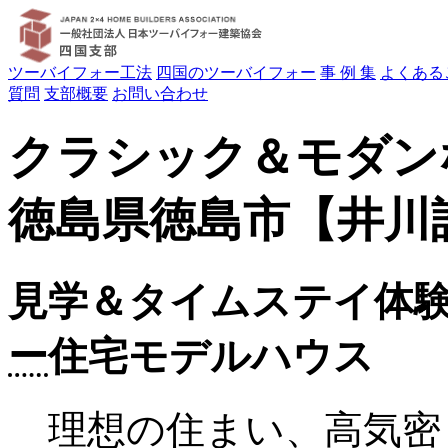
ツーバイフォー工法
四国のツーバイフォー
事 例 集
よくある
質問
支部概要
お問い合わせ
クラシック＆モダン
徳島県徳島市【井川
見学＆タイムステイ体
ー
住宅モデルハウス
理想の住まい、高気密