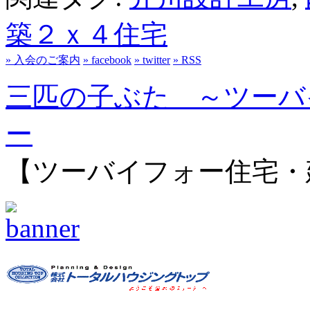
築２ｘ４住宅
» 入会のご案内
» facebook
» twitter
» RSS
三匹の子ぶた ～ツーバ
ー
【ツーバイフォー住宅・