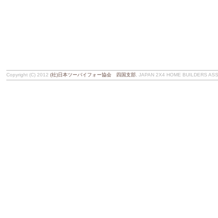
Copyright (C) 2012
(社)日本ツーバイフォー協会 四国支部
, JAPAN 2X4 HOME BUILDERS ASSOC