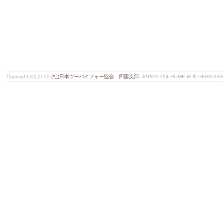
Copyright (C) 2012
(社)日本ツーバイフォー協会 四国支部
, JAPAN 2X4 HOME BUILDERS ASSOC