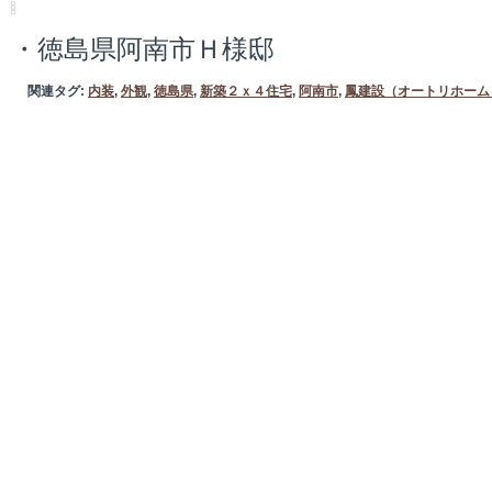
・徳島県阿南市Ｈ様邸
関連タグ:
内装
,
外観
,
徳島県
,
新築２ｘ４住宅
,
阿南市
,
鳳建設（オートリホーム