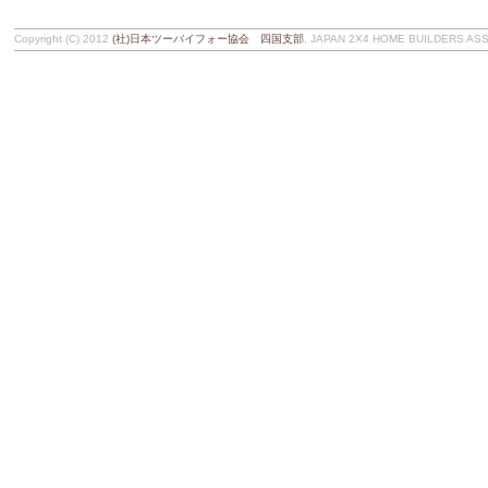
Copyright (C) 2012
(社)日本ツーバイフォー協会 四国支部
, JAPAN 2X4 HOME BUILDERS ASSOC