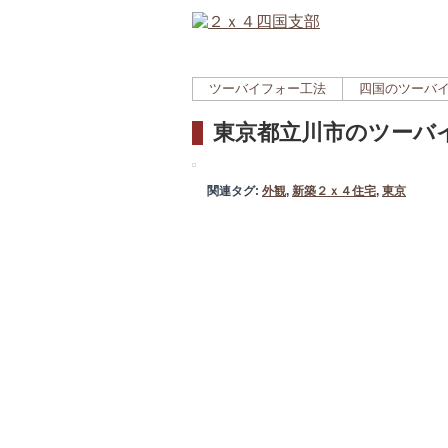
ツーバイフォー工法
四国のツーバ
東京都立川市のツーバ
関連タグ:
外観
,
新築２ｘ４住宅
,
東京