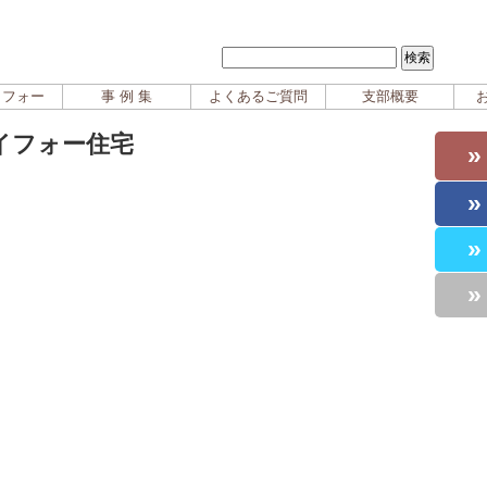
イフォー
事 例 集
よくあるご質問
支部概要
イフォー住宅
»
»
»