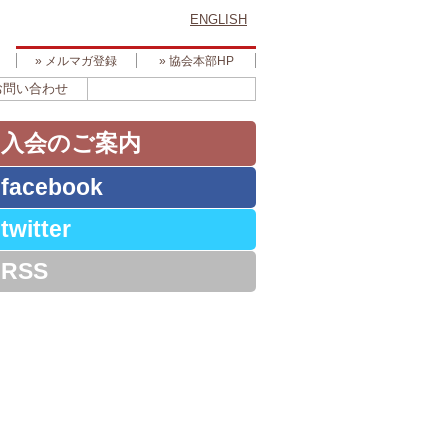
ENGLISH
» メルマガ登録
» 協会本部HP
お問い合わせ
» 入会のご案内
 facebook
 twitter
 RSS