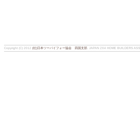
Copyright (C) 2012
(社)日本ツーバイフォー協会 四国支部
, JAPAN 2X4 HOME BUILDERS ASSOC