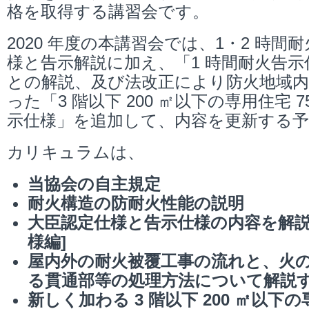
格を取得する講習会です。
2020 年度の本講習会では、1・2 時間
様と告示解説に加え、「1 時間耐火告
との解説、及び法改正により防火地域
った「3 階以下 200 ㎡以下の専用住宅 
示仕様」を追加して、内容を更新する
カリキュラムは、
当協会の自主規定
耐火構造の防耐火性能の説明
大臣認定仕様と告示仕様の内容を解説
様編]
屋内外の耐火被覆工事の流れと、火
る貫通部等の処理方法について解説す
新しく加わる 3 階以下 200 ㎡以下の