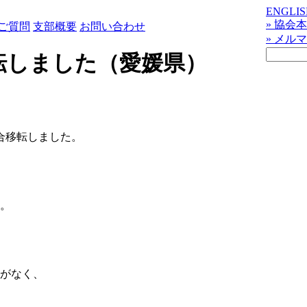
ENGLIS
» 協会
ご質問
支部概要
お問い合わせ
» メル
転しました（愛媛県）
合移転しました。
。
がなく、