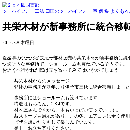
ツーバイフォー工法
四国のツーバイフォー
事 例 集
よくある
共栄木材が新事務所に統合移
2012-3-8 木曜日
愛媛県の
ツーバイフォー
部材販売の共栄木材が新事務所に統
快適そうな事務所で、ショールームも兼ねているそうです。
お近くへ行かれた際は立ち寄ってみてはいかがでしょう。
共栄木材からのメッセージ
弊社の事務所が新年より伊予市三秋に統合移転しました
事務所にはショールームも設けています。
構造はもちろん、2Ｘ4です。
材木屋さんですから、木もいっぱい使っています。
薪ストーブも展示があり、この冬、エアコンは全く使用
ピザを焼いたりもして楽しんでいます。
是非、お立ち寄りください。