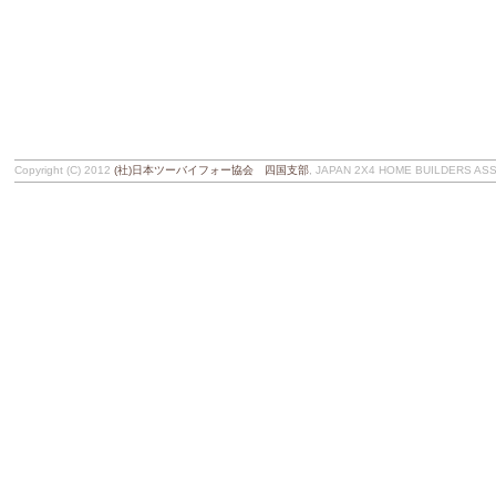
Copyright (C) 2012
(社)日本ツーバイフォー協会 四国支部
, JAPAN 2X4 HOME BUILDERS ASSOC