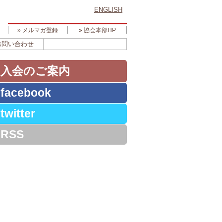
ENGLISH
» メルマガ登録
» 協会本部HP
お問い合わせ
» 入会のご案内
 facebook
 twitter
 RSS