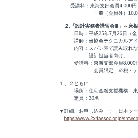
受講料：東海支部会員4,000円 
一般（会員外）10,000
２.「設計実務者講習会III」～床
日時：平成25年7月26日（金） 
講師：当協会テクニカルアドバ
内容：スパン表で読み取れない
設計担当者向け。
受講料：東海支部会員8,000円 
会員限定 ※税・テキ
１、２ともに
場所：住宅金融支援機構 東海
定員：30名
▼詳細、お申し込み ： 日本ツー
https://www.2x4assoc.or.jp/smw