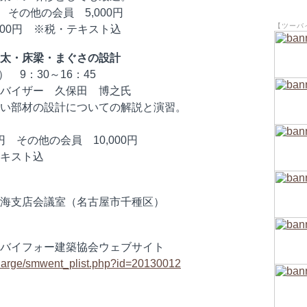
その他の会員 5,000円
【ツーバ
円 ※税・テキスト込
根太・床梁・まぐさの設計
9：30～16：45
イザー 久保田 博之氏
部材の設計についての解説と演習。
その他の会員 10,000円
スト込
支店会議室（名古屋市千種区）
バイフォー建築協会ウェブサイト
charge/smwent_plist.php?id=20130012