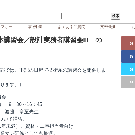
イフォー
事 例 集
よくあるご質問
支部概要
講習会／設計実務者講習会III の
»
»
部では、下記の日程で技術系の講習会を開催しま
»
ります。）
習会」
9：30～16：45
渡邊 章亙先生
ついて講習。
満）、資材・工事担当者向け。
研修としても最適。