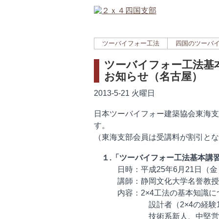
ツーバイフォー工法
四国のツーバ
ツーバイフォー工法基本
お知らせ（名古屋）
2013-5-21 火曜日
日本ツーバイフォー建築協会東海支
す。
（東海支部会員は受講料が割引とな
１.「ツーバイフォー工法基本講
日時：平成25年6月21日（金） 
講師：静岡文化大学名誉教授 
内容：2×4工法の基本知識に
設計者（2×4の経験1年未
技術系新人、中堅営業マン