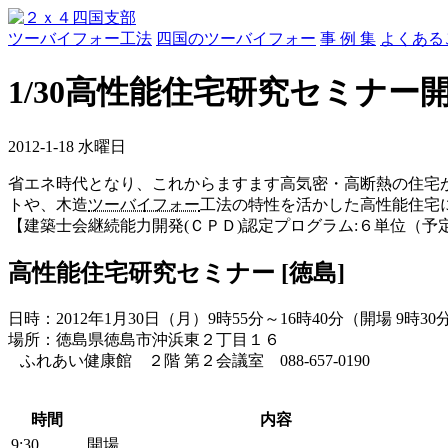
ツーバイフォー工法
四国のツーバイフォー
事 例 集
よくある
1/30高性能住宅研究セミナー
2012-1-18 水曜日
省エネ時代となり、これからますます高気密・高断熱の住宅
トや、木造
ツーバイフォー
工法の特性を活かした高性能住宅
【建築士会継続能力開発(ＣＰＤ)認定プログラム:６単位（予
高性能住宅研究セミナー [徳島]
日時：2012年1月30日（月）9時55分～16時40分（開場 9時30
場所：徳島県徳島市沖浜東２丁目１６
ふれあい健康館 ２階 第２会議室 088-657-0190
時間
内容
9:30
開場