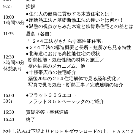
9:55
挨拶
●住む人の健康に貢献する木造住宅とは！
10:00
●床断熱工法と基礎断熱工法の違いとは何か！
1時間35分
●温熱の視点からみた木造と鉄骨系住宅との差と
11:35
昼食（各自）
「 ２×４工法がもたらす高性能住宅」
●２×４工法の構造概要と長所・短所から見る特性
●北海道における高性能住宅の現状
12:30
断熱性能・気密性能の材料と施工／
3時間30分
壁内結露のメカニズム、他
休憩あり
●十勝帯広市の住宅紹介
築後20年の２×４住宅解体で見る経年劣化／
写真で見る気密・断熱工事／完成建物の紹介
●フラット３５Ｓエコ ・
16:00
30分
フラット３５Ｓベーシックのご紹介
16:30
質疑応答・事務連絡
16:40
終了
お申し込みは下記よりＰＤＦをダウンロードの上、ＦＡＸで