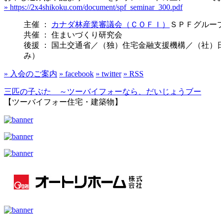
» https://2x4shikoku.com/document/spf_seminar_300.pdf
主催 ：
カナダ林産業審議会（ＣＯＦＩ）
ＳＰＦグルー
共催 ： 住まいづくり研究会
後援 ： 国土交通省／（独）住宅金融支援機構／（社
み）
» 入会のご案内
» facebook
» twitter
» RSS
三匹の子ぶた ～ツーバイフォーなら、だいじょうブー
【ツーバイフォー住宅・建築物】