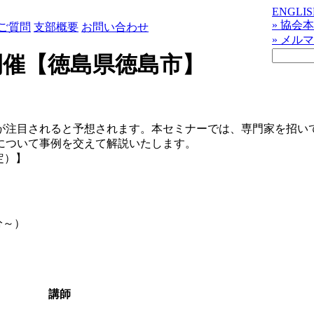
ENGLIS
» 協会
ご質問
支部概要
お問い合わせ
» メル
開催【徳島県徳島市】
が注目されると予想されます。本セミナーでは、専門家を招い
について事例を交えて解説いたします。
定）】
分～）
講師