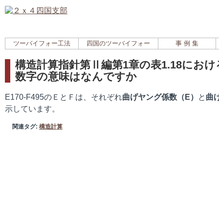
ツーバイフォー工法
四国のツーバイフォー
事 例 集
構造計算指針第Ⅱ編第1章の表1.18における、
数字の意味はなんですか
E170‐F495のＥとＦは、それぞれ
曲げヤング係数（E）
と
曲
示しています。
関連タグ:
構造計算