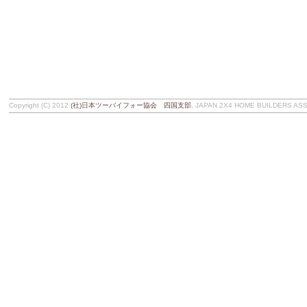
Copyright (C) 2012
(社)日本ツーバイフォー協会 四国支部
, JAPAN 2X4 HOME BUILDERS ASSOC